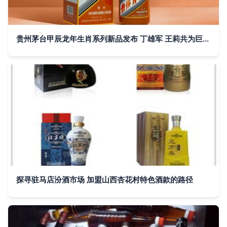
贵州茅台甲辰龙年生肖系列新品发布 丁雄军 王莉共为巨龙“点睛”
探寻驻马店汾酒市场 加盟山西杏花村特色酒款的路径