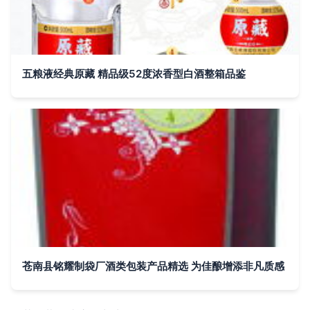
五粮液经典原藏 精品级52度浓香型白酒整箱品鉴
苍南县铭耀制袋厂酒类包装产品精选 为佳酿增添非凡质感