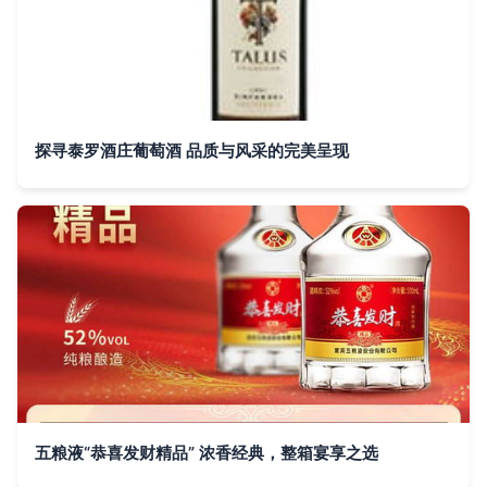
探寻泰罗酒庄葡萄酒 品质与风采的完美呈现
五粮液“恭喜发财精品” 浓香经典，整箱宴享之选