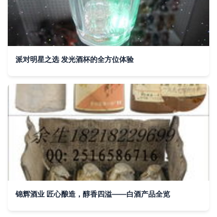
派对明星之选 发光酒杯的全方位体验
锦辉酒业 匠心酿造，醇香四溢——白酒产品全览