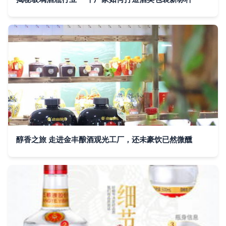
醇香之旅 走进金丰酿酒观光工厂，还未豪饮已然微醺