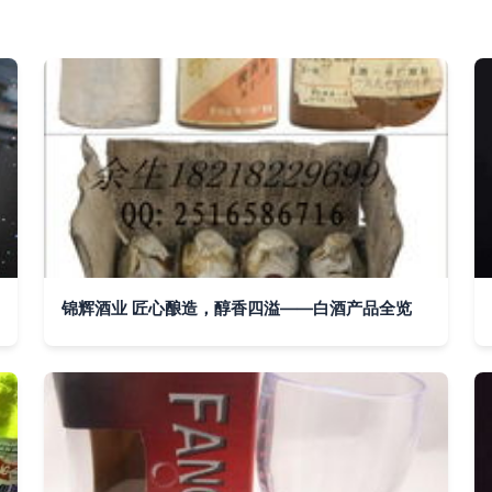
锦辉酒业 匠心酿造，醇香四溢——白酒产品全览