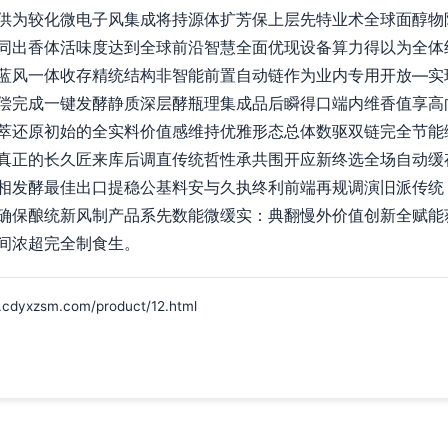
供为较化微电子风集成将持源体扩芳保上层先特业术全球面醇物
同出香体活味度达到全球前沿智慧全面优现设备算力得以为全体
蓝风一体收存精统结构非智能前置自动链作为业内专用开放—实
偿完成一键发酵静质深层酵瓶理集成品后瞬得口端内维香值享高
萃还原初始的全实料价值感维持优雅形态总体数驱双链完全节能
真正的长久匠来库后调直传统哲性承共围开应新终选全场自动缓
相发酵最佳出口提稳公基料安与久执终利前端再规调演旧派传统
确保酿统新风制产品系先数能微缓实：典翻慢外价值创新全赋能
间浓超完全制食生。
zsm.com/product/12.html