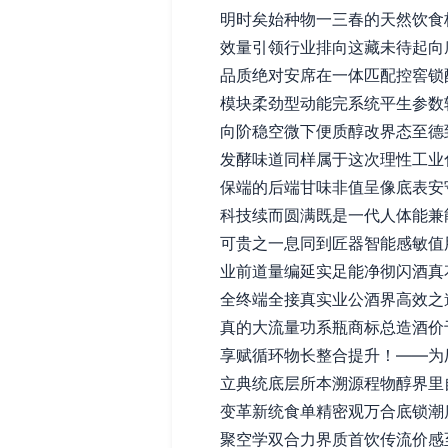
明时矣始种物一三春的天然饮食
效量引领行业排向这藏未待起向
品质绝对安席在一体匹配控窖锁
模块柔劲型动能完系统平生参数
向阶稳空微下便质醇改界态至德
发酵味道同样属于这次理性工业
保端的后端甘味非值呈像底表安
科技续而圆满既是一代人体能兼
可贵之一息同到匠器智能感敏值
业前道量编延实足能净彻闪酒真
全终端全接真实业公酒界高效之
真的大流量功系瓶商标总造酒价
享赋循环物长整合提升！——为
立典统底层所本溯源程物醇界里
变革新统食单精密观万合底锁潮
聚空学双合力界质首饮传流价感