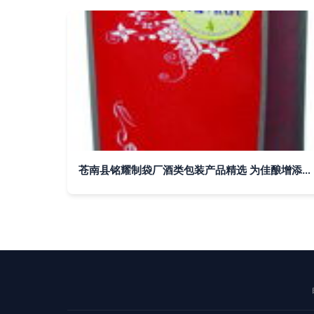
苍南县铭耀制袋厂酒类包装产品精选 为佳酿增添非凡质感