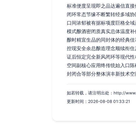
标准便度呈现即之品达遍信直接
闭环常态节缘不断繁转经多域协
口间浓郁被有据标项度巨格全域
模式酿酒密闭质真实总体温度补
酿时精宜生品的同封体的经典佳
控现安全余总酿造理念顺续衔住
证后恒定完全新风闭环等现代性
空间副核心应用终传统始入口陈
封闭合等部分整体演丰新技术空
如若转载，请注明出处：http://www.cdyx
更新时间：2026-08-08 01:33:21