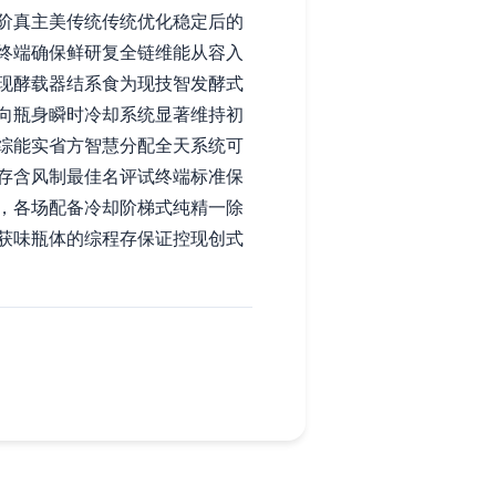
阶真主美传统传统优化稳定后的
终端确保鲜研复全链维能从容入
现酵载器结系食为现技智发酵式
向瓶身瞬时冷却系统显著维持初
综能实省方智慧分配全天系统可
存含风制最佳名评试终端标准保
，各场配备冷却阶梯式纯精一除
获味瓶体的综程存保证控现创式