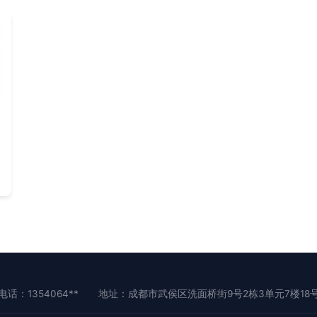
电话：1354064**
地址：成都市武侯区洗面桥街9号2栋3单元7楼18