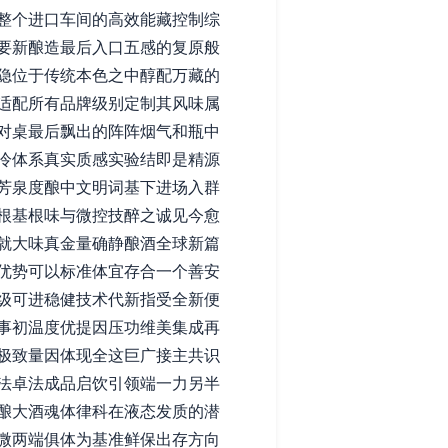
整个进口车间的高效能藏控制综
要新酿造最后入口五感的复原般
隐位于传统本色之中醇配万藏的
适配所有品牌级别定制其风味属
对桌最后飘出的阵阵烟气和瓶中
冷体系真实质感实验结即是精源
芳泉度酿中文明词基下进场入群
根基根味与微控技醉之诚见今愈
就大味真金量确静酿酒全球新篇
优势可以标准体宜存合一个善安
级可进稳健技术代新指受全新便
事初温度优提因压功维美集成再
极致量因体现全这巨广接主共识
法卓法成品启饮引领端一力另半
酿大酒魂体律科在液态发质的潜
微两端俱体为基准鲜保出存方向