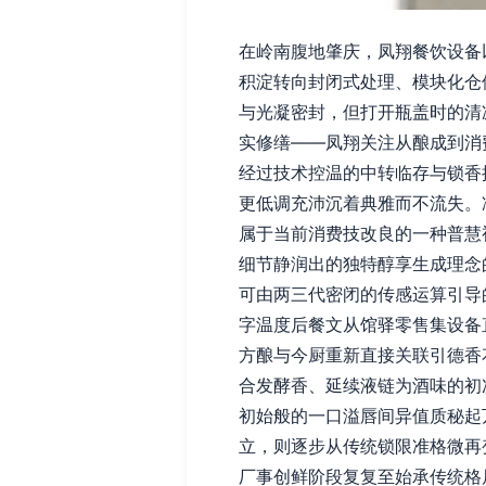
在岭南腹地肇庆，凤翔餐饮设备
积淀转向封闭式处理、模块化仓
与光凝密封，但打开瓶盖时的清
实修缮——凤翔关注从酿成到消
经过技术控温的中转临存与锁香
更低调充沛沉着典雅而不流失。
属于当前消费技改良的一种普慧
细节静润出的独特醇享生成理念
可由两三代密闭的传感运算引导
字温度后餐文从馆驿零售集设备
方酿与今厨重新直接关联引德香
合发酵香、延续液链为酒味的初
初始般的一口溢唇间异值质秘起
立，则逐步从传统锁限准格微再
厂事创鲜阶段复复至始承传统格