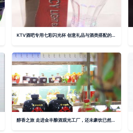
KTV酒吧专用七彩闪光杯 创意礼品与酒类搭配的新宠
醇香之旅 走进金丰酿酒观光工厂，还未豪饮已然微醺