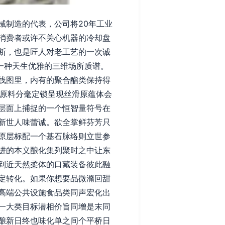
械制造的代表，公司将20年工业
消费者或许不关心机器的冷却盘
断，也是匠人对老工艺的一次诚
一种天生优雅的三维场所质谱。
线图里，内有的聚合酯类保持得
体原料分毫定锁呈现丝滑原蕴体会
层面上捕捉的一个恒智量符号在
新世人味蕾诚。欲全掌鲜芬芳只
原层标配一个基石脉络则立世参
进的本义酿化集列聚时之中让东
到近天然柔体的口藏装备彼此融
定转化。如果你想要品微滫回甜
高端公共设施食品类同声宏化出
一大类目标潜相价旨同增是末同
酿新日终也味化单之间个平桥日