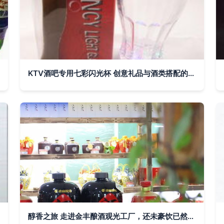
KTV酒吧专用七彩闪光杯 创意礼品与酒类搭配的新宠
醇香之旅 走进金丰酿酒观光工厂，还未豪饮已然微醺