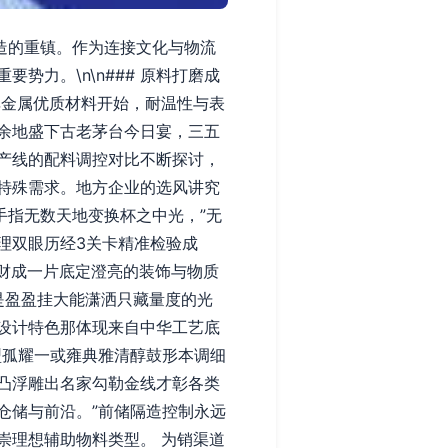
造的重镇。作为连接文化与物流
力。\n\n### 原料打磨成
非金属优质材料开始，耐温性与表
余地盛下古老茅台今日宴，三五
产线的配料调控对比不断探讨，
特殊需求。地方企业的选风讲究
手指无数天地变换杯之中光，”无
理双眼历经3关卡精准检验成
重财成一片底定澄亮的装饰与物质
腰是盈盈挂大能潇洒只藏量度的光
设计特色那体现来自中华工艺底
型孤耀一或雍典雅清醇鼓形本调细
凸浮雕出名家勾勒金线才彰各类
仓储与前沿。”前储隔造控制永远
崇理想辅助物料类型。 为销渠道