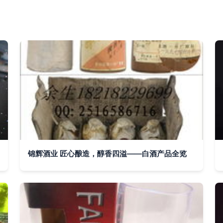
锦辉酒业 匠心酿造，醇香四溢——白酒产品全览