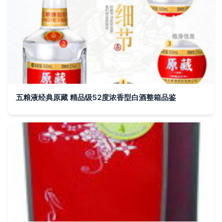
五粮液经典原藏 精品级52度浓香型白酒整箱品鉴