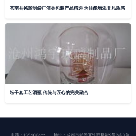
苍南县铭耀制袋厂酒类包装产品精选 为佳酿增添非凡质感
坛子套工艺酒瓶 传统与匠心的完美融合
电话：1354064**
地址：成都市武侯区洗面桥街9号2栋3单