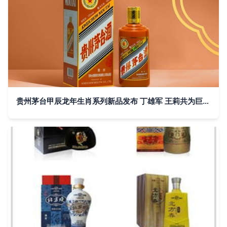
贵州茅台甲辰龙年生肖系列新品发布 丁雄军 王莉共为巨龙“点睛”