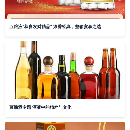
五粮液“恭喜发财精品” 浓香经典，整箱宴享之选
蒸馏酒专题 酒液中的精粹与文化